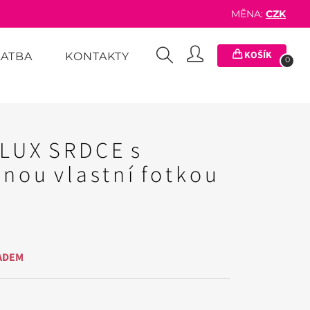
MĚNA:
CZK
KOŠÍK
LATBA
KONTAKTY
0
 LUX SRDCE s
anou vlastní fotkou
ADEM