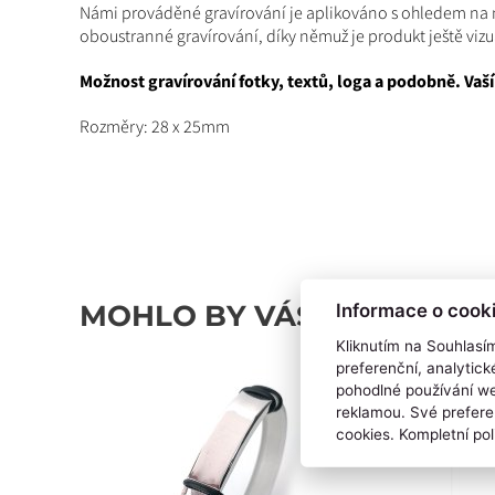
Námi prováděné gravírování je aplikováno s ohledem na ne
oboustranné gravírování, díky němuž je produkt ještě vizuál
Možnost gravírování fotky, textů, loga a podobně. Vaší
Rozměry: 28 x 25mm
MOHLO BY VÁS ZAJÍMAT TA
Informace o cook
Kliknutím na Souhlasí
preferenční, analytic
pohodlné používání we
reklamou. Své prefere
cookies. Kompletní pol