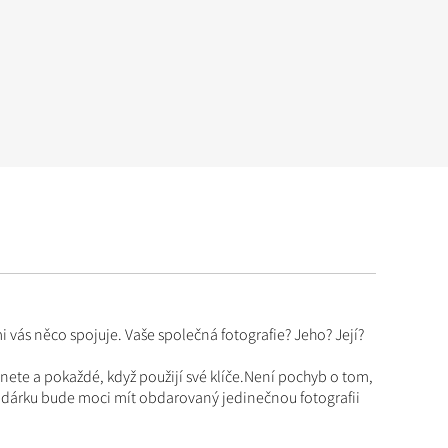
 vás něco spojuje. Vaše společná fotografie? Jeho? Její?
enete a pokaždé, když použijí své klíče.Není pochyb o tom,
u dárku bude moci mít obdarovaný jedinečnou fotografii