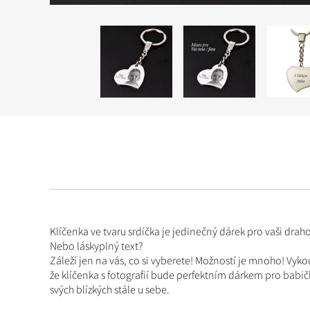
Klíčenka ve tvaru srdíčka je jedinečný dárek pro vaši dra
Nebo láskyplný text?
Záleží jen na vás, co si vyberete! Možností je mnoho! Vyk
že klíčenka s fotografií bude perfektním dárkem pro babi
svých blízkých stále u sebe.