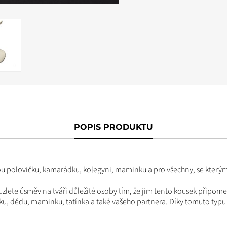
POPIS PRODUKTU
hou polovičku, kamarádku, kolegyni, maminku a pro všechny, se kterými
ouzlete úsměv na tváři důležité osoby tím, že jim tento kousek připom
čku, dědu, maminku, tatínka a také vašeho partnera. Díky tomuto typ