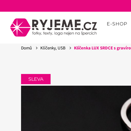
E-SHOP
Domů
Klíčenky, USB
Klíčenka LUX SRDCE s gravíro
SLEVA