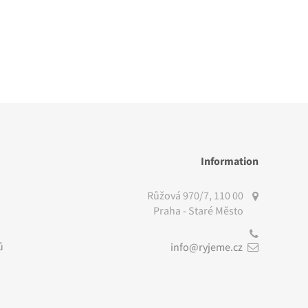
Information
Růžová 970/7, 110 00
Praha - Staré Město
ů
info@ryjeme.cz