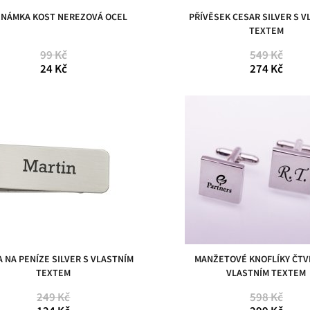
ZNÁMKA KOST NEREZOVÁ OCEL
PŘÍVĚSEK CESAR SILVER S V
TEXTEM
99 Kč
549 Kč
24 Kč
274 Kč
 NA PENÍZE SILVER S VLASTNÍM
MANŽETOVÉ KNOFLÍKY ČTV
TEXTEM
VLASTNÍM TEXTEM
249 Kč
598 Kč