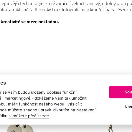
jnovější technologie, které zaručují velmi trvanlivý, odolný proti p
ně atraktivnější. Klíčenky Lux s fotografií mají kroužek na zavěšení a 
 kreativitě se meze nekladou.
KÉ:
ies
Sou
m se vším budou uloženy cookies funkční,
ké i marketingové - dokážeme vám tak umožnit
bu, měřit funkčnost našeho webu i vás cílit
Nas
nce můžete snadno upravit kliknutím na Nastavení
itiku
si můžete přečíst zde
.