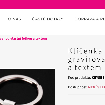
O NÁS
ČASTÉ DOTAZY
DOPRAVA A P
vanou vlastní fotkou a textem
Klíčenka
gravírov
a textem
Kód produktu:
KEYSB1
Dostupnost:
NENÍ SKL