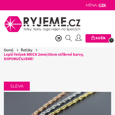
MĚNA:
CZK
KOŠÍK
0
Domů
Řetízky
Lepší řetízek BRICK 2mm/50cm stříbrné barvy,
DOPORUČUJEME!
SLEVA