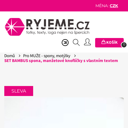
MĚNA:
CZK
KOŠÍK
0
Domů
Pro MUŽE - spony, motýlky
SET BAMBUS spona, manžetové knoflíčky s vlastním textem
SLEVA