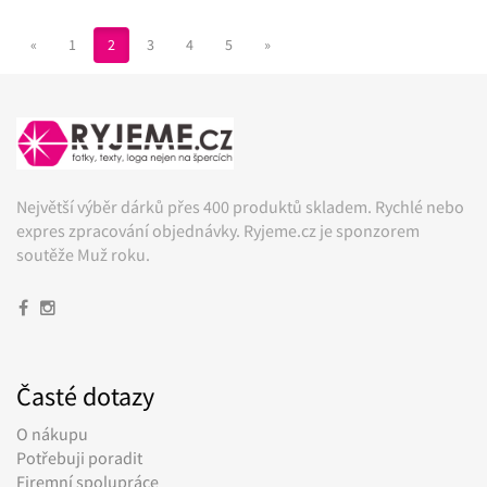
«
1
2
3
4
5
»
Největší výběr dárků přes 400 produktů skladem. Rychlé nebo
expres zpracování objednávky. Ryjeme.cz je sponzorem
soutěže Muž roku.
Časté dotazy
O nákupu
Potřebuji poradit
Firemní spolupráce