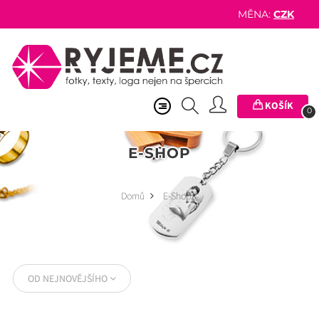
MĚNA:
CZK
KOŠÍK
0
E-SHOP
Domů
E-Shop
OD NEJNOVĚJŠÍHO