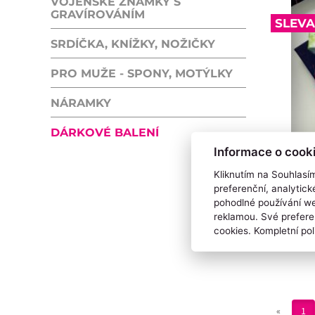
VOJENSKÉ ZNÁMKY S
GRAVÍROVÁNÍM
SLEVA
SRDÍČKA, KNÍŽKY, NOŽIČKY
PRO MUŽE - SPONY, MOTÝLKY
NÁRAMKY
DÁRKOVÉ BALENÍ
Informace o cook
Kliknutím na Souhlasí
DÁR
preferenční, analytic
pohodlné používání we
reklamou. Své prefere
cookies. Kompletní pol
«
1