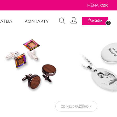
MĚNA:
CZK
KOŠÍK
LATBA
KONTAKTY
0
OD NEJDRAŽŠÍHO