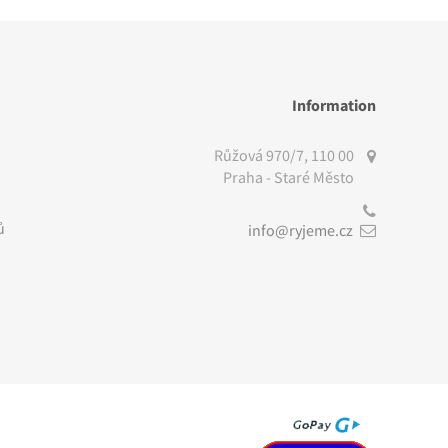
Information
Růžová 970/7, 110 00
Praha - Staré Město
ů
info@ryjeme.cz