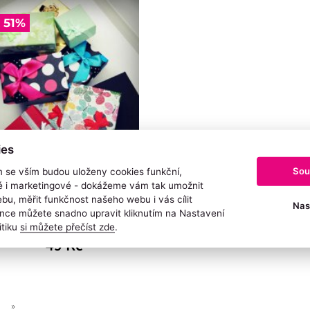
 51%
ies
Sou
m se vším budou uloženy cookies funkční,
KOVÁ KRABIČKA NA ŠPERKY
ké i marketingové - dokážeme vám tak umožnit
PAPÍROVÁ BAREVNÁ - MIX
bu, měřit funkčnost našeho webu i vás cílit
Nas
nce můžete snadno upravit kliknutím na Nastavení
Skladem
itiku
si můžete přečíst zde
.
98 Kč
49 Kč
»